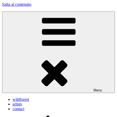
Salta al contenuto
home of the braves
wildforest
Menu
wildforest
artists
contact